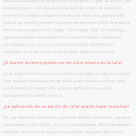
Aplica un abrasivo de grano fino al mueble, o lana de acero con
desencerador: si el abrasivo o la lana de acero se ensucian,
entonces la madera está encerada. En este caso, para poder
aplicar un barniz, primero hay que desencerar y lijar la madera
en tres pasos (granos 60, luego 120 y luego 240). Sin embargo,
algunas maderas enceradas hace mucho tiempo están muy
incrustadas con cera. La cera no se puede eliminar por
completo. En este caso, no es posible aplicar un barniz.
¿El barniz incoloro puede ser de color blanco en la lata?
Sí, el aspecto lechoso de los barnices al agua en lata es normal.
Este aspecto blanquecino se debe a las resinas acrílicas que
son blancas. El barniz V33, una vez aplicado, se vuelve
transparente cuando se seca.
¿La aplicación de un barniz de color puede tapar manchas?
No, las manchas volverán a aparecer debajo del barniz, porque
ciertamente está teñido, pero es transparente. Recomendamos
eliminar las manchas lijando para poder después aplicar un