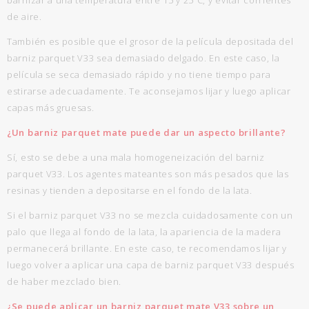
barnizar a una temperatura entre 15 y 25ºC, y evitar corrientes
de aire.
También es posible que el grosor de la película depositada del
barniz parquet V33 sea demasiado delgado. En este caso, la
película se seca demasiado rápido y no tiene tiempo para
estirarse adecuadamente. Te aconsejamos lijar y luego aplicar
capas más gruesas.
¿Un barniz parquet mate puede dar un aspecto brillante?
Sí, esto se debe a una mala homogeneización del barniz
parquet V33. Los agentes mateantes son más pesados ​​que las
resinas y tienden a depositarse en el fondo de la lata.
Si el barniz parquet V33 no se mezcla cuidadosamente con un
palo que llega al fondo de la lata, la apariencia de la madera
permanecerá brillante. En este caso, te recomendamos lijar y
luego volver a aplicar una capa de barniz parquet V33 después
de haber mezclado bien.
¿Se puede aplicar un barniz parquet mate V33 sobre un