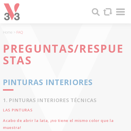
Panel de gestión de cookies
Sha
V33
Search
-
FABRICANTE
DE
Home
>
FAQ
PRODUCTOS
DE
PREGUNTAS/RESPUE
MADERA
Y
STAS
PINTURAS
DESDE
1957
PINTURAS INTERIORES
1. PINTURAS INTERIORES TÉCNICAS
LAS PINTURAS
Acabo de abrir la lata, ¡no tiene el mismo color que la
muestra!