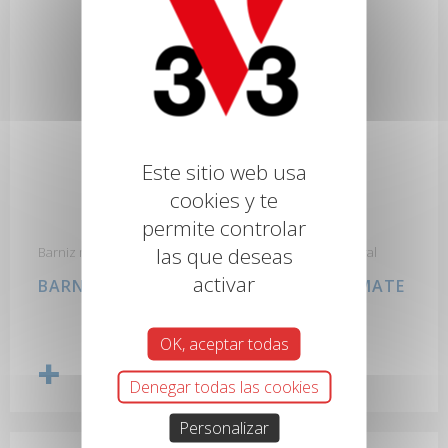
Este sitio web usa
cookies y te
permite controlar
las que deseas
Barniz mate puro para dar un aspecto de madera natural
activar
BARNIZ INTERIOR ULTRA RESISTENTE MATE
OK, aceptar todas
Denegar todas las cookies
Personalizar