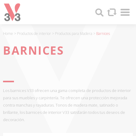
Panel de gestión de cookies
Sha
V33
Search
-
FABRICANTE
DE
Home
>
Productos de interior
>
Productos para Madera
>
Barnices
PRODUCTOS
DE
BARNICES
MADERA
Y
PINTURAS
DESDE
1957
Los barnices V33 ofrecen una gama completa de productos de interior
para sus muebles y carpintería. Te ofrecen una protección mejorada
contra manchas y rayaduras. Tonos de madera mate, satinado o
brillante, los barnices de interior V33 satisfarán todos tus deseos de
decoración.