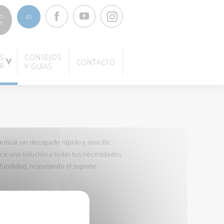
Facebook
Youtube
Instagram
T-
ES
PT
S
CONSEJOS
CONTACTO
OR
Y GUIAS
tizar un decapado rápido y sencillo.
ce una solución a todas tus necesidades.
ofundidad, respetando el soporte.