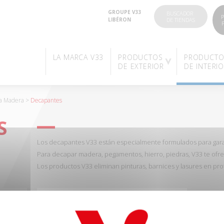
GROUPE V33
BUSCADOR
P
LIBÉRON
DE TIENDAS
LA MARCA V33
PRODUCTOS
PRODUCTO
DE EXTERIOR
DE INTERI
ra Madera
>
Decapantes
S
Los decapantes V33 están especialmente formulados para garan
Para decapar madera, pegamentos, hierro, piedras, V33 te ofre
Los productos V33 eliminan pinturas, barnices y lasures en pr