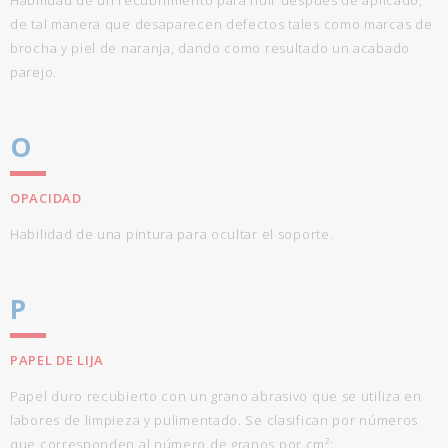
Habilidad de un recubrimiento para fluir después de aplicado,
de tal manera que desaparecen defectos tales como marcas de
brocha y piel de naranja, dando como resultado un acabado
parejo.
O
OPACIDAD
Habilidad de una pintura para ocultar el soporte.
P
PAPEL DE LIJA
Papel duro recubierto con un grano abrasivo que se utiliza en
labores de limpieza y pulimentado. Se clasifican por números
que corresponden al número de granos por cm²: