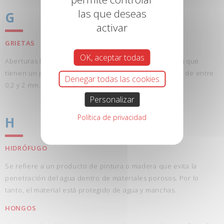
las que deseas
G
activar
GRIETAS
OK, aceptar todas
Aberturas lineales (horizontales, verticales u oblicuas) que
tienen un patrón más o menos regular, cuyo ancho es de entre
Denegar todas las cookies
0,2 y 2 mm.
Personalizar
Política de privacidad
H
HIDRÓFUGO
Se refiere a un producto de pintura o madera que evita la
penetración del agua dentro de materiales porosos. Por lo
tanto, el material está protegido de agua y manchas.
HONGOS