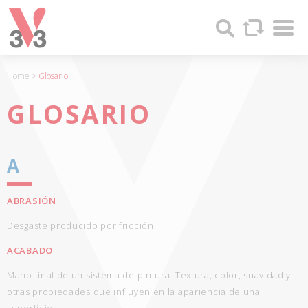
Panel de gestión de cookies
Sha
V33
Search
-
FABRICANTE
DE
Home
>
Glosario
PRODUCTOS
DE
GLOSARIO
MADERA
Y
PINTURAS
A
DESDE
1957
ABRASIÓN
Desgaste producido por fricción.
ACABADO
Mano final de un sistema de pintura. Textura, color, suavidad y
otras propiedades que influyen en la apariencia de una