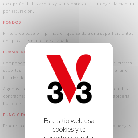
excepción de los aceites y saturadores, que protegen la madera
por saturación.
FONDOS
Pintura de base o imprimación que se da a una superficie antes
de aplicar las manos de acabado.
FORMALDEHÍDO
Componentes químicos emitidos por ciertos productos, ciertos
soportes. Es uno de los componentes más nocivos en el aire
interior de los hogares.
Algunos ejemplos de fuentes de emisiones de formaldehídos:
contrachapados, paneles de melaminados, muebles, tapicería,
humo de cigarrillo, …
FUNGICIDO
Este sitio web usa
Producto que evita el desarrollo de musgos, líquenes y hongos.
cookies y te
permite controlar