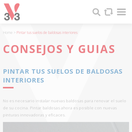
Panel de gestión de cookies
Sha
V33
Search
-
FABRICANTE
DE
Home
>
Pintar tus suelos de baldosas interiores
PRODUCTOS
DE
CONSEJOS
Y GUIAS
MADERA
Y
PINTURAS
PINTAR TUS SUELOS DE BALDOSAS
DESDE
1957
INTERIORES
No es necesario instalar nuevas baldosas para renovar el suelo
de su cocina. Pintar baldosas ahora es posible con nuevas
pinturas innovadoras y eficaces.