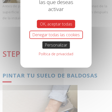
las que deseas
Antes de pasar a la etapa de pintura, protege las esquinas de la
activar
superficie a pintar con cinta de carrocero. Alísalo bien después
de la instalación.
OK, aceptar todas
Denegar todas las cookies
4
Personalizar
STEP
Política de privacidad
PINTAR TU SUELO DE BALDOSAS