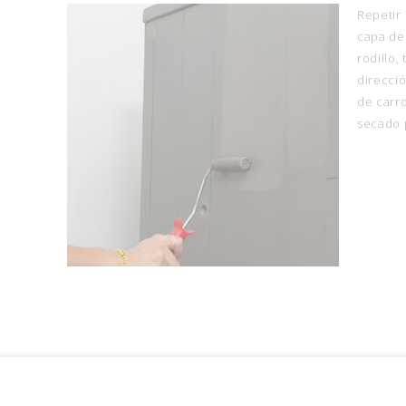
Repetir
capa de 
rodillo,
direcció
de carr
secado 