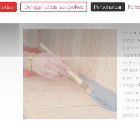
 todas
Denegar todas las cookies
Personalizar
Políti
Con una
pintar l
paneles
superior
nudos d
Utilizar
para ma
cruzand
aproxim
Trabajar
aproxim
secar d