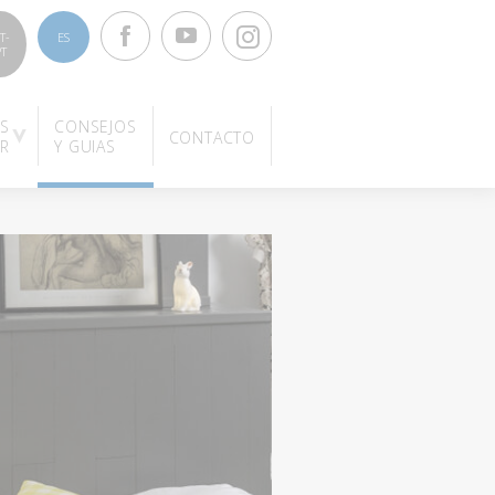
Facebook
Youtube
Instagram
T-
ES
PT
S
CONSEJOS
CONTACTO
OR
Y GUIAS