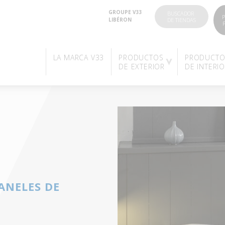
GROUPE V33
BUSCADOR
P
LIBÉRON
DE TIENDAS
LA MARCA V33
PRODUCTOS
PRODUCTO
DE EXTERIOR
DE INTERI
ANELES DE