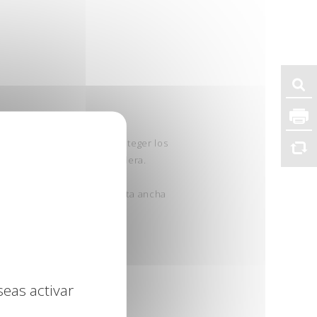
 cinta de carrocero para proteger los
ores de los paneles de madera.
 cinta.
la pintura V33 con una varita ancha
 varios minutos.
seas activar