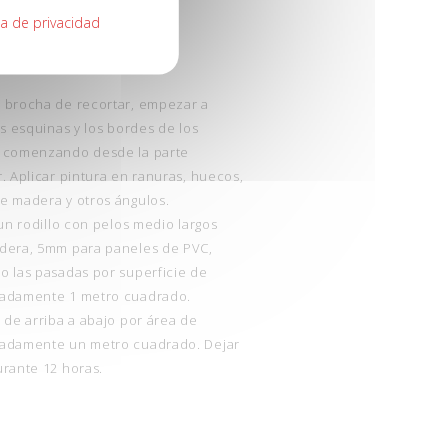
ca de privacidad
 brocha de recortar, empezar a
as esquinas y los bordes de los
 comenzando desde la parte
. Aplicar pintura en ranuras, huecos,
e madera y otros ángulos.
 un rodillo con pelos medio largos
dera, 5mm para paneles de PVC,
o las pasadas por superficie de
adamente 1 metro cuadrado.
 de arriba a abajo por área de
adamente un metro cuadrado. Dejar
urante 12 horas.