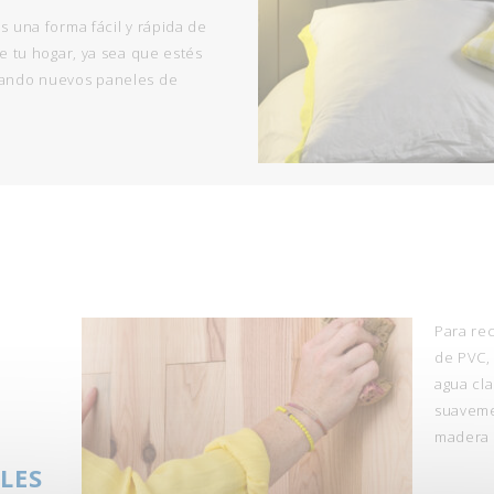
 una forma fácil y rápida de
e tu hogar, ya sea que estés
rando nuevos paneles de
Para re
de PVC,
agua cla
suaveme
madera 
LES