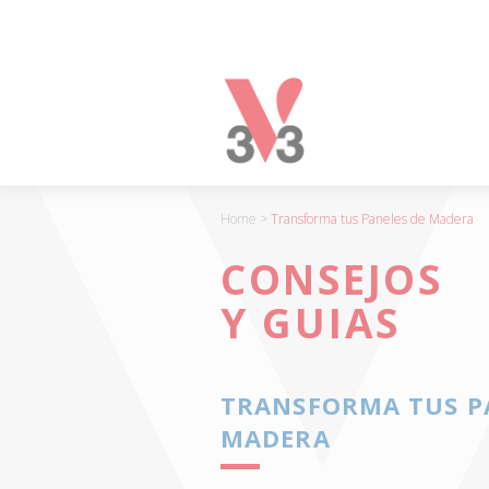
Panel de gestión de cookies
V33
-
FABRICANTE
DE
PRODUCTOS
DE
Home
>
Transforma tus Paneles de Madera
MADERA
CONSEJOS
Y
PINTURAS
Y GUIAS
DESDE
1957
TRANSFORMA TUS P
MADERA