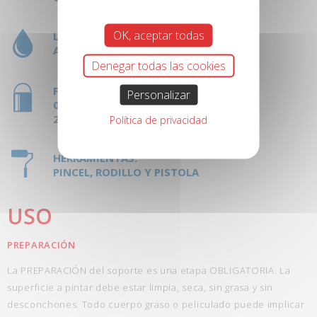
OK, aceptar todas
LIMPIEZA HERRAMIENTAS:
AGUARRÁS
Denegar todas las cookies
FORMATOS:
Personalizar
0,5L
2,5L
Política de privacidad
HERRAMIENTAS:
PINCEL, RODILLO Y PISTOLA
USO
PREPARACIÓN
La PREPARACIÓN del soporte es una etapa OBLIGATORIA. La
superficie a pintar debe estar limpia, seca, sin grasa y sin
desconchones. Todo cuerpo graso o peliculado puede implicar