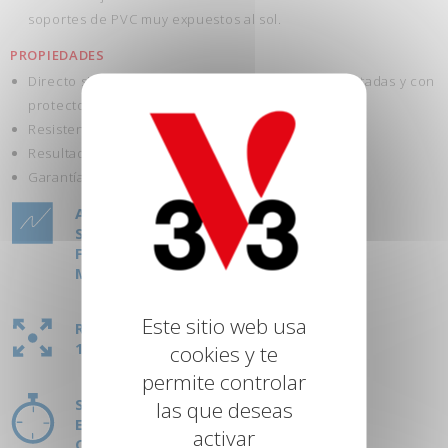
soportes de PVC muy expuestos al sol.
PROPIEDADES
Directo sin imprimación: sobre óxido, maderas pintadas y con
protector, PVC y aluminio
Resistencia: choques, manchas, intemperie y UV.
Resultado perfecto.
Garantía hasta 7 años.
ASPECTOS:
SATINADO
FORJA
METALIZADO
Este sitio web usa
RENDIMIENTO:
1L = 12M²
cookies y te
permite controlar
SECADO:
las que deseas
ENTRE CAPAS: 8H
activar
COMPLETO: 24H