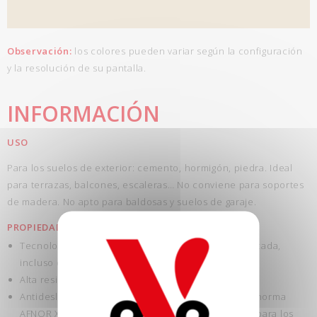
Observación:
los colores pueden variar según la configuración
y la resolución de su pantalla.
INFORMACIÓN
USO
Para los suelos de exterior: cemento, hormigón, piedra. Ideal
para terrazas, balcones, escaleras… No conviene para soportes
de madera. No apto para baldosas y suelos de garaje.
PROPIEDADES
Tecnología exclusiva: alta resistencia al agua estancada,
incluso de forma prolongada (no aísla).
Alta resistencia al agrietamiento.
Antideslizante: antideslizante clase PN12 según la norma
AFNOR XP P05-011, sistema antideslizante no apto para los