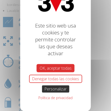
bordes de piscina.
Lavable Alta Presión.
ASPECTO:
Este sitio web usa
SATINADO
cookies y te
permite controlar
RENDIMIENTO:
1L = 14M²
las que deseas
activar
SECADO:
ENTRE CAPAS: 3H
COMPLETO: 12H
OK, aceptar todas
Denegar todas las cookies
LIMPIEZA HERRAMIENTAS:
AGUA
Personalizar
Política de privacidad
FORMATOS:
0,5L
2,5L