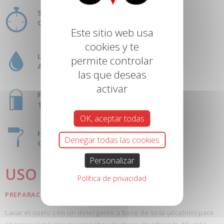
SECADO:
COMPLETO: 24H
Este sitio web usa
cookies y te
LIMPIEZA HERRAMIENTAS:
permite controlar
AGUA
las que deseas
activar
FORMATO:
1L
OK, aceptar todas
HERRAMIENTAS:
Denegar todas las cookies
CEPILLO
Personalizar
USO
Política de privacidad
PREPARACIÓN
Lavar el suelo con un detergente a base de sosa (alcalino) para