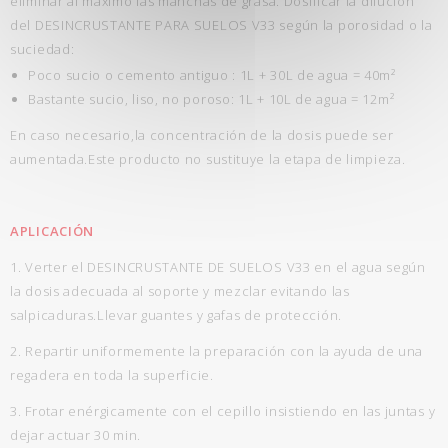
eliminar al máximo las manchas de grasa. Dosificar la dilución
del DESINCRUSTANTE PARA SUELOS V33 según la porosidad o la
suciedad:
Poco sucio o cemento antiguo : 1L + 30L de agua = 40m²
Bastante sucio, liso, no poroso: 1L + 10L de agua = 12m²
En caso necesario,la concentración de la dosis puede ser
aumentada.Este producto no sustituye la etapa de limpieza.
APLICACIÓN
1. Verter el DESINCRUSTANTE DE SUELOS V33 en el agua según
la dosis adecuada al soporte y mezclar evitando las
salpicaduras.Llevar guantes y gafas de protección.
2. Repartir uniformemente la preparación con la ayuda de una
regadera en toda la superficie.
3. Frotar enérgicamente con el cepillo insistiendo en las juntas y
dejar actuar 30 min.