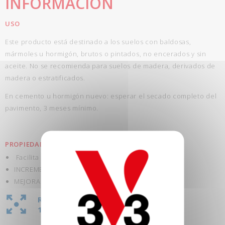
INFORMACIÓN
USO
Este producto está destinado a los suelos con baldosas,
mármoles u hormigón, brutos o pintados, no encerados y sin
aceite. No se recomienda para suelos de madera, derivados de
madera o estratificados.
En cemento u hormigón nuevo: esperar el secado completo del
pavimento, 3 meses mínimo.
PROPIEDADES
Facilita la RENOVACIÓN.
INCREMENTA la porosidad de los suelos.
MEJORA la adherencia de las pinturas.
RENDIMIENTO:
1L = 40M²